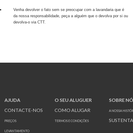
Venha devolver o fato sem se preocupar com a lavandaria que é
da nossa responsabilidade, peça a alguém que o devolva por si ou
devolva-o via CTT.
AJUDA
O SEU ALUGUER
SOBRE NÓ
CONTACTE-NOS
COMO ALUGAR
A NOSSA HISTÓ
SUSTENTA
PREÇOS
TERMOS E CONDIÇÕES
LEVANTAMENTO