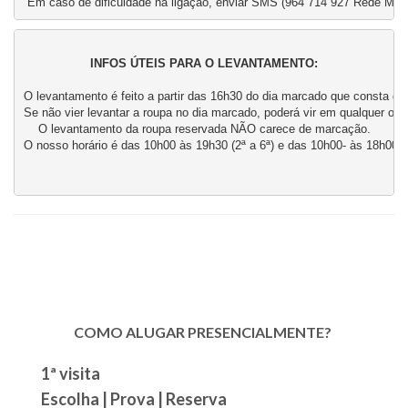
 Em caso de dificuldade na ligação, enviar SMS (964 714 927 Rede M
INFOS ÚTEIS PARA O LEVANTAMENTO:
O levantamento é feito a partir das 16h30 do dia marcado que consta do 
Se não vier levantar a roupa no dia marcado, poderá vir em qualquer outr
O levantamento da roupa reservada NÃO carece de marcação.
O nosso horário é das 10h00 às 19h30 (2ª a 6ª) e das 10h00- às 18h00 (
COMO ALUGAR PRESENCIALMENTE?
1ª visita
Escolha | Prova | Reserva