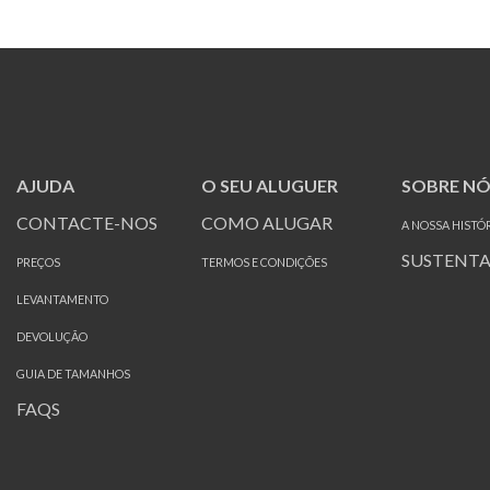
AJUDA
O SEU ALUGUER
SOBRE NÓ
CONTACTE-NOS
COMO ALUGAR
A NOSSA HISTÓ
SUSTENTA
PREÇOS
TERMOS E CONDIÇÕES
LEVANTAMENTO
DEVOLUÇÃO
GUIA DE TAMANHOS
FAQS